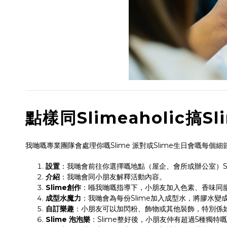
點樣同Slimeaholic搞Sl
我哋嘅專業團隊會處理你嘅Slime 派對或Slime生日會嘅
設置
：我哋會前往你選擇嘅地點（屋企、會所或辦公室）Set
介紹
：我哋會同小朋友解釋活動內容。
Slime創作
：喺我哋嘅指導下，小朋友加入色素、香味同膠
成型水魔力
：我哋會為每份Slime加入成型水，將膠水變成
自訂樂趣
：小朋友可以加閃粉、飾物或其他裝飾，特別係如果你
Slime 泡泡樂
：Slime整好後，小朋友仲有超過5種獨特嘅