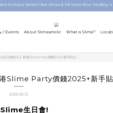
lime Party starting from $199 HKD now at and let the slime-ma
ine-Exclusive Slimes! Clear Slimes & HK Series Now Trending 
atured In: Ming Pao Weekly & Little Steps Asia For Best Slime Ex
ine-Exclusive Slimes! Clear Slimes & HK Series Now Trending 
y / Events
About Slimeaholic
What is Slime?
Locat
me生日會貼士】香港Slime Party價錢2025+新手貼士
Slime Party價錢2025+新手
2025-05-12
Slime生日會!