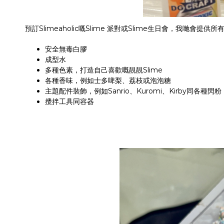
預訂Slimeaholic嘅Slime 派對或Slime生日會，我哋會
安全無毒白膠
成型水
多種色素，打造自己喜歡嘅靚靚Slime
各種香味，例如士多啤梨、荔枝或泡泡糖
主題配件裝飾，例如Sanrio、Kuromi、Kirby同各種閃粉
攪拌工具同容器