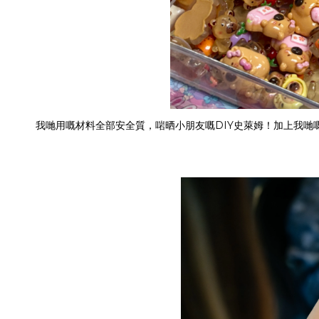
我哋用嘅材料全部安全質，啱晒小朋友嘅DIY史萊姆！加上我哋