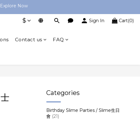
king magic begin! 💫
→ Explore Now
$
Sign In
Cart(0)
perience!
→ Explore Now
ions
Contact us
FAQ
Categories
貼士
Birthday Slime Parties / Slime生日
會
(21)