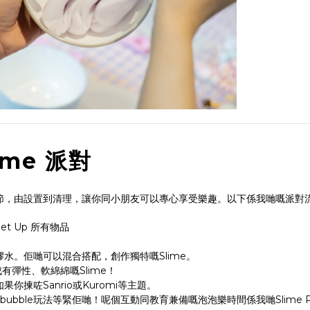
ime 派對
每個細節，由設置到清理，讓你同小朋友可以專心享受樂趣。以下係我哋嘅派對
 Up 所有物品
水。佢哋可以混合搭配，創作獨特嘅Slime。
有彈性、軟綿綿嘅Slime！
揀咗Sanrio或Kuromi等主題。
bubble玩法等緊佢哋！呢個互動同教育兼備嘅泡泡樂時間係我哋Slime P