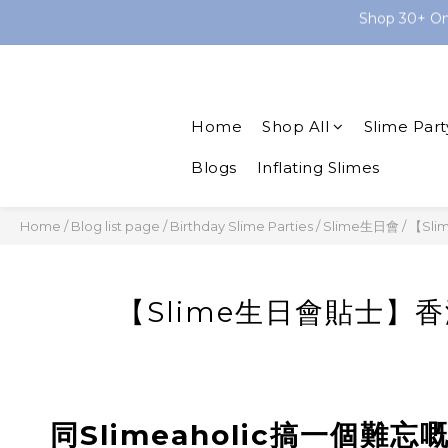
Book your on-site S
Shop 30+ Onl
💡 As Fe
Shop 30+ Onl
Home
Shop All
Slime Part
Blogs
Inflating Slimes
Home
/
Blog list page
/
Birthday Slime Parties / Slime生日會
/
【Sli
【Slime生日會貼士】香港
同Slimeaholic搞一個難忘嘅