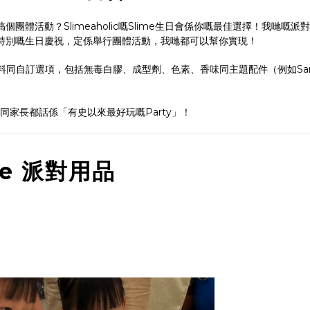
體活動？Slimeaholic嘅Slime生日會係你嘅最佳選擇！我哋嘅派
特別嘅生日慶祝，定係舉行團體活動，我哋都可以幫你實現！
提供多樣嘅材料同自訂選項，包括無毒白膠、成型劑、色素、香味同主題配件（例如San
小朋友同家長都話係「有史以來最好玩嘅Party」！
ime 派對用品