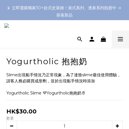
📱 立即選購獨家30+款式史萊姆！港式系列、透泰系列熱賣中 → 
📱 立即選購獨家30+款式史萊姆！港式系列、透泰系列熱賣中 → 
探索新品
探索新品
想預備一個難忘的Slime Party嗎？不如預約一個上門Slime製作
體驗！❤️
💡 媒體熱推：《明報》& Little Steps Asia 推薦為香港最佳鬼口
水體驗之一！
Yogurtholic 抱抱奶
📱 立即選購獨家30+款式史萊姆！港式系列、透泰系列熱賣中 → 
探索新品
Slime出現黏手情況乃正常現象，為了達致slime最佳使用體驗，
請客人務必購買成形劑，並於出現黏手情況時添加
Yogurtholic Slime 💜Yogurtholic抱抱奶🥛
HK$30.00
數量