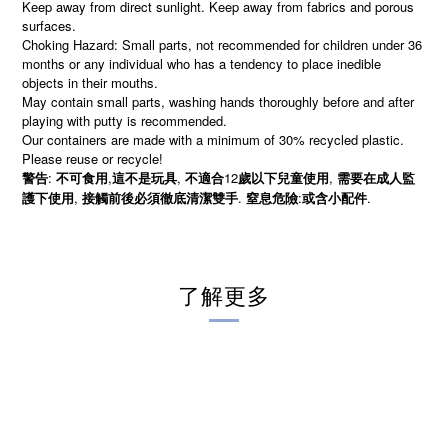
Keep away from direct sunlight. Keep away from fabrics and porous
surfaces.
Choking Hazard: Small parts, not recommended for children under 36
months or any individual who has a tendency to place inedible
objects in their mouths.
May contain small parts, washing hands thoroughly before and after
playing with putty is recommended.
Our containers are made with a minimum of 30% recycled plastic.
Please reuse or recycle!
:
,
,
12
,
警告
不可食用
這不是玩具
不適合
歲以下兒童使用
需要在成人監
,
.
:
.
護下使用
接觸前後必須徹底清潔雙手
窒息危險
或含小配件
了解更多