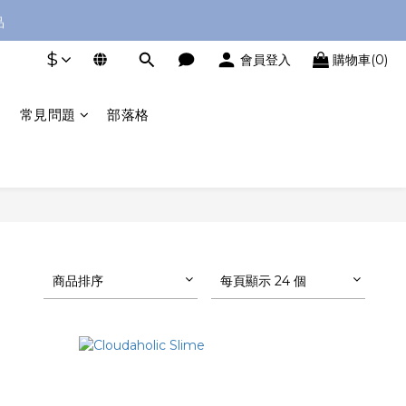
品
品
$
會員登入
購物車(0)
️
一！
常見問題
部落格
品
商品排序
每頁顯示 24 個