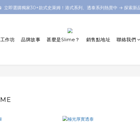
📱 立即選購獨家30+款式史萊姆！港式系列、透泰系列熱賣中 → 探索新
📱 立即選購獨家30+款式史萊姆！港式系列、透泰系列熱賣中 → 探索新
想預備一個難忘的Slime Party嗎？不如預約一個上門Slime製作體驗！❤
 媒體熱推：《明報》& Little Steps Asia 推薦為香港最佳鬼口水體驗之
/ 工作坊
品牌故事
甚麼是Slime？
銷售點地址
聯絡我們
📱 立即選購獨家30+款式史萊姆！港式系列、透泰系列熱賣中 → 探索新
IME