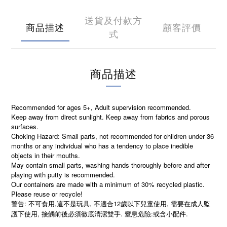
送貨及付款方
商品描述
顧客評價
式
商品描述
Recommended for ages 5+, Adult supervision recommended.
Keep away from direct sunlight. Keep away from fabrics and porous
surfaces.
Choking Hazard: Small parts, not recommended for children under 36
months or any individual who has a tendency to place inedible
objects in their mouths.
May contain small parts, washing hands thoroughly before and after
playing with putty is recommended.
Our containers are made with a minimum of 30% recycled plastic.
Please reuse or recycle!
警告: 不可食用,這不是玩具, 不適合12歲以下兒童使用, 需要在成人監
護下使用, 接觸前後必須徹底清潔雙手. 窒息危險:或含小配件.