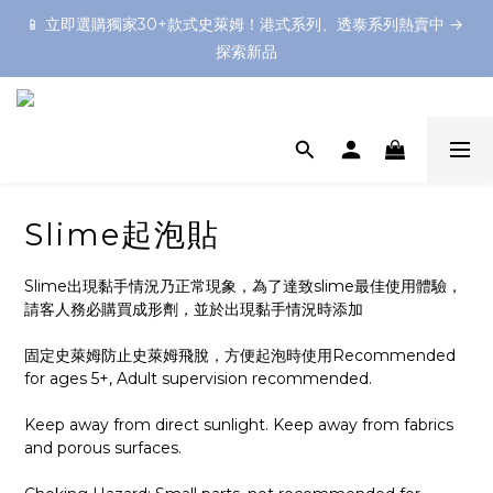
📱 立即選購獨家30+款式史萊姆！港式系列、透泰系列熱賣中 → 
📱 立即選購獨家30+款式史萊姆！港式系列、透泰系列熱賣中 → 
探索新品
探索新品
想預備一個難忘的Slime Party嗎？不如預約一個上門Slime製作
體驗！❤️
💡 媒體熱推：《明報》& Little Steps Asia 推薦為香港最佳鬼口
水體驗之一！
Slime起泡貼
📱 立即選購獨家30+款式史萊姆！港式系列、透泰系列熱賣中 → 
探索新品
Slime出現黏手情況乃正常現象，為了達致slime最佳使用體驗，
請客人務必購買成形劑，並於出現黏手情況時添加
固定史萊姆防止史萊姆飛脫，方便起泡時使用Recommended 
for ages 5+, Adult supervision recommended.
Keep away from direct sunlight. Keep away from fabrics 
and porous surfaces.