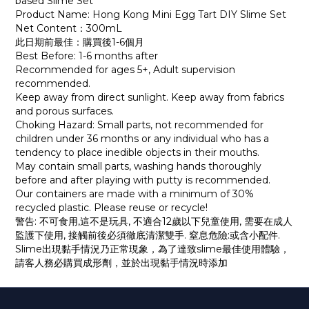
based Slime Set
Product Name: Hong Kong Mini Egg Tart DIY Slime Set
Net Content：300mL
此日期前最佳：購買後1-6個月
Best Before: 1-6 months after
Recommended for ages 5+, Adult supervision
recommended.
Keep away from direct sunlight. Keep away from fabrics
and porous surfaces.
Choking Hazard: Small parts, not recommended for
children under 36 months or any individual who has a
tendency to place inedible objects in their mouths.
May contain small parts, washing hands thoroughly
before and after playing with putty is recommended.
Our containers are made with a minimum of 30%
recycled plastic. Please reuse or recycle!
警告: 不可食用,這不是玩具, 不適合12歲以下兒童使用, 需要在成人
監護下使用, 接觸前後必須徹底清潔雙手. 窒息危險:或含小配件.
Slime出現黏手情況乃正常現象，為了達致slime最佳使用體驗，
請客人務必購買成形劑，並於出現黏手情況時添加