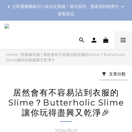
📱 立即選購獨家30+款式史萊姆！港式系列、透泰系列熱賣中 → 
📱 立即選購獨家30+款式史萊姆！港式系列、透泰系列熱賣中 → 
探索新品
探索新品
想預備一個難忘的Slime Party嗎？不如預約一個上門Slime製作
體驗！❤️
💡 媒體熱推：《明報》& Little Steps Asia 推薦為香港最佳鬼口
水體驗之一！
Home
/
部落格列表
/
居然會有不容易沾到衣服的Slime？Butterholic
Slime讓你玩得盡興又乾淨🎉
📱 立即選購獨家30+款式史萊姆！港式系列、透泰系列熱賣中 → 
探索新品
文章分類
居然會有不容易沾到衣服的
Slime？Butterholic Slime
讓你玩得盡興又乾淨🎉
2024-05-21