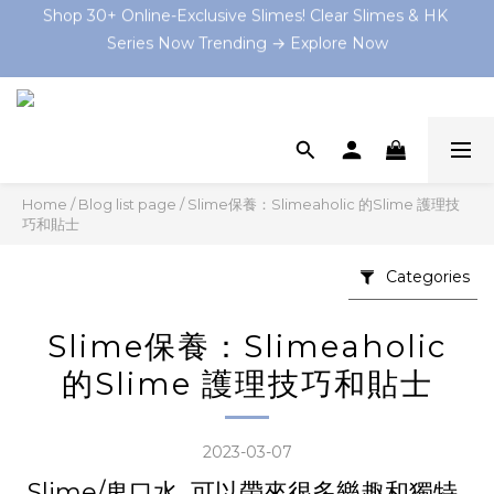
Series Now Trending → Explore Now
Shop 30+ Online-Exclusive Slimes! Clear Slimes & HK 
Series Now Trending → Explore Now
Book your on-site Slime Party starting from $199 HKD 
now at and let the slime-making magic begin! 💫
💡 As Featured In: Ming Pao Weekly & Little Steps Asia 
For Best Slime Experience!
Home
/
Blog list page
/
Slime保養：Slimeaholic 的Slime 護理技
Shop 30+ Online-Exclusive Slimes! Clear Slimes & HK 
巧和貼士
Series Now Trending → Explore Now
Categories
Slime保養：Slimeaholic
的Slime 護理技巧和貼士
2023-03-07
Slime/鬼口水 可以帶來很多樂趣和獨特